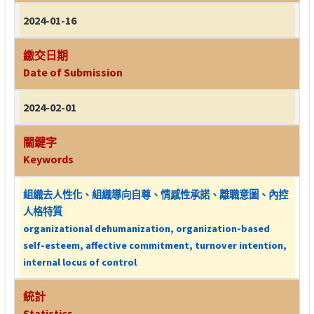
2024-01-16
繳交日期
Date of Submission
2024-02-01
關鍵字
Keywords
組織去人性化、組織導向自尊、情感性承諾、離職意圖、內控
人格特質
organizational dehumanization, organization-based
self-esteem, affective commitment, turnover intention,
internal locus of control
統計
Statistics