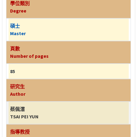
學位類別
Degree
碩士
Master
頁數
Number of pages
85
研究生
Author
蔡佩澐
TSAI PEI YUN
指導教授