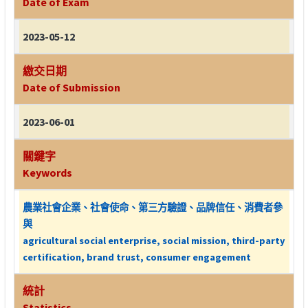
Date of Exam
2023-05-12
繳交日期
Date of Submission
2023-06-01
關鍵字
Keywords
農業社會企業、社會使命、第三方驗證、品牌信任、消費者參
與
agricultural social enterprise, social mission, third-party
certification, brand trust, consumer engagement
統計
Statistics