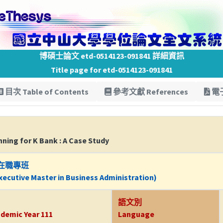
博碩士論文 etd-0514123-091841 詳細資訊
Title page for etd-0514123-091841
目次 Table of Contents
參考文獻 References
電子
ning for K Bank : A Case Study
在職專班
ecutive Master in Business Administration)
語文別
demic Year 111
Language