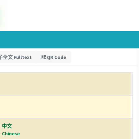
全文 Fulltext
QR Code
中文
Chinese