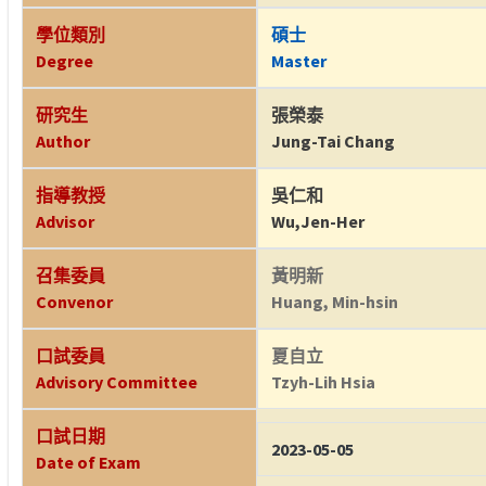
學位類別
碩士
Degree
Master
研究生
張榮泰
Author
Jung-Tai Chang
指導教授
吳仁和
Advisor
Wu,Jen-Her
召集委員
黃明新
Convenor
Huang, Min-hsin
口試委員
夏自立
Advisory Committee
Tzyh-Lih Hsia
口試日期
2023-05-05
Date of Exam