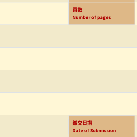
頁數
Number of pages
繳交日期
Date of Submission