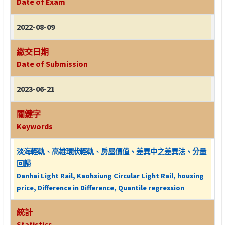
Date of Exam
2022-08-09
繳交日期
Date of Submission
2023-06-21
關鍵字
Keywords
淡海輕軌、高雄環狀輕軌、房屋價值、差異中之差異法、分量
回歸
Danhai Light Rail, Kaohsiung Circular Light Rail, housing
price, Difference in Difference, Quantile regression
統計
Statistics