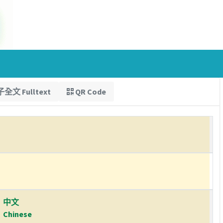
全文 Fulltext
QR Code
中文
Chinese