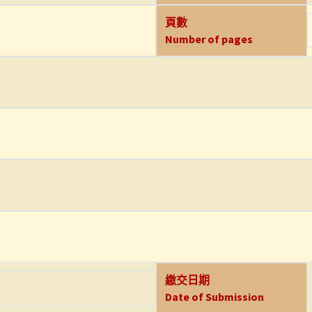
頁數
Number of pages
繳交日期
Date of Submission