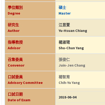
學位類別
碩士
Degree
Master
研究生
江昱萱
Author
Yu-Hsuan Chiang
指導教授
楊淑珺
Advisor
Shu-Chun Yang
召集委員
張俊仁
Convenor
Juin-Jen Chang
口試委員
楊智育
Advisory Committee
Chih-Yu Yang
口試日期
2018-06-04
Date of Exam