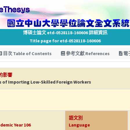
博碩士論文 etd-0528118-160606 詳細資訊
Title page for etd-0528118-160606
目次 Table of Contents
參考文獻 References
電子
的影響
 of Importing Low-Skilled Foreign Workers
語文別
demic Year 106
Language