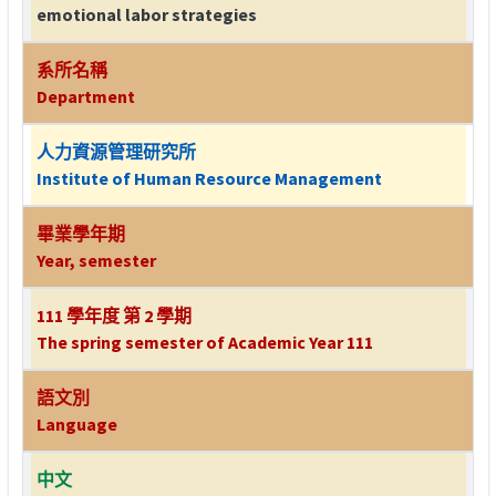
emotional labor strategies
系所名稱
Department
人力資源管理研究所
Institute of Human Resource Management
畢業學年期
Year, semester
111 學年度 第 2 學期
The spring semester of Academic Year 111
語文別
Language
中文