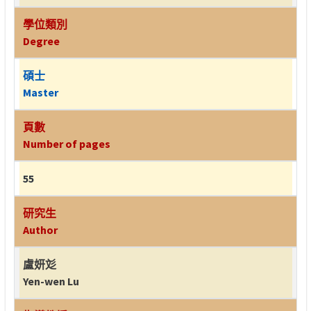
學位類別
Degree
碩士
Master
頁數
Number of pages
55
研究生
Author
盧妍彣
Yen-wen Lu