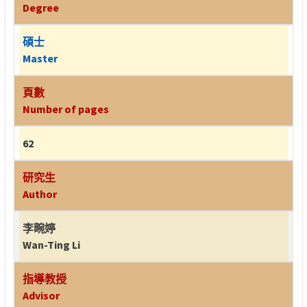
Degree
碩士
Master
頁數
Number of pages
62
研究生
Author
李畹婷
Wan-Ting Li
指導教授
Advisor