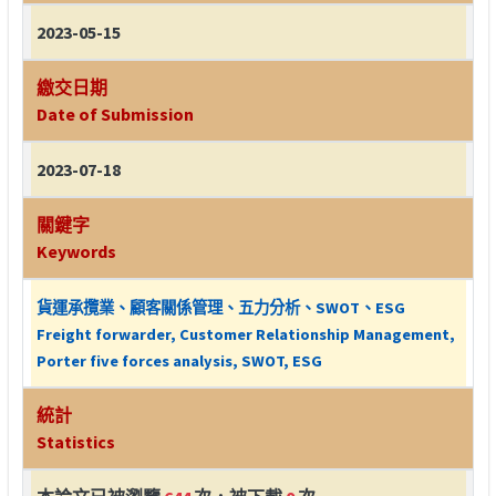
2023-05-15
繳交日期
Date of Submission
2023-07-18
關鍵字
Keywords
貨運承攬業、顧客關係管理、五力分析、SWOT、ESG
Freight forwarder, Customer Relationship Management,
Porter five forces analysis, SWOT, ESG
統計
Statistics