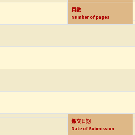
頁數
Number of pages
繳交日期
Date of Submission