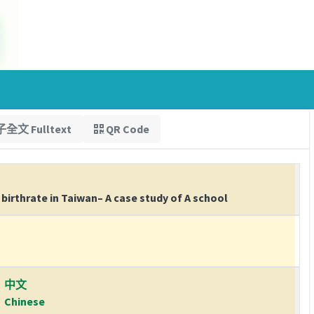
全文 Fulltext
QR Code
birthrate in Taiwan– A case study of A school
中文
Chinese