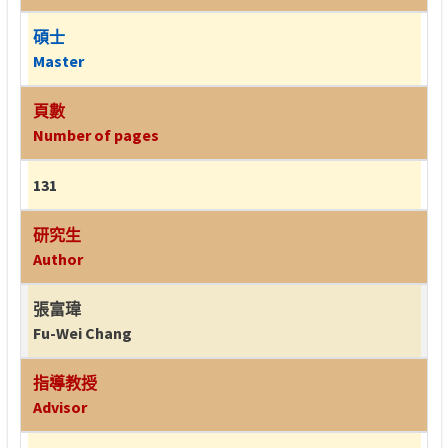
碩士
Master
頁數
Number of pages
131
研究生
Author
張富瑋
Fu-Wei Chang
指導教授
Advisor