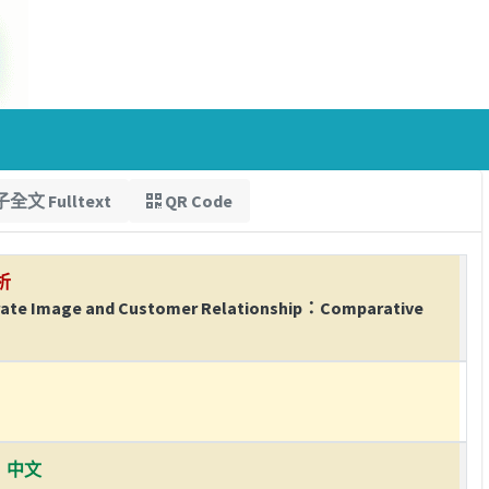
全文 Fulltext
QR Code
析
orate Image and Customer Relationship：Comparative
中文