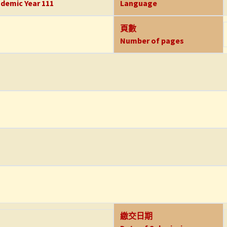
demic Year 111
Language
頁數
Number of pages
繳交日期