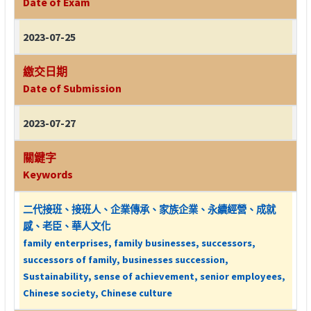
Date of Exam
2023-07-25
繳交日期
Date of Submission
2023-07-27
關鍵字
Keywords
二代接班、接班人、企業傳承、家族企業、永續經營、成就
感、老臣、華人文化
family enterprises, family businesses, successors,
successors of family, businesses succession,
Sustainability, sense of achievement, senior employees,
Chinese society, Chinese culture