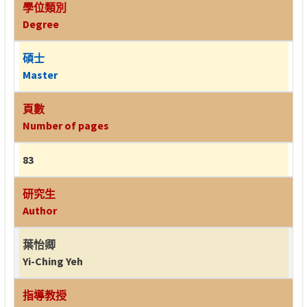
學位類別
Degree
碩士
Master
頁數
Number of pages
83
研究生
Author
葉怡卿
Yi-Ching Yeh
指導教授