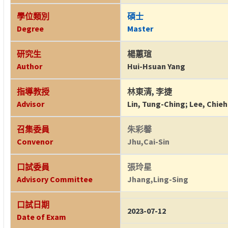
學位類別
碩士
Degree
Master
研究生
楊蕙瑄
Author
Hui-Hsuan Yang
指導教授
林東清
,
李捷
Advisor
Lin, Tung-Ching
;
Lee, Chieh
召集委員
朱彩馨
Convenor
Jhu,Cai-Sin
口試委員
張玲星
Advisory Committee
Jhang,Ling-Sing
口試日期
2023-07-12
Date of Exam