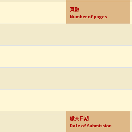
頁數
Number of pages
繳交日期
Date of Submission