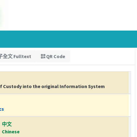
全文 Fulltext
QR Code
f Custody into the original Information System
cs
中文
Chinese