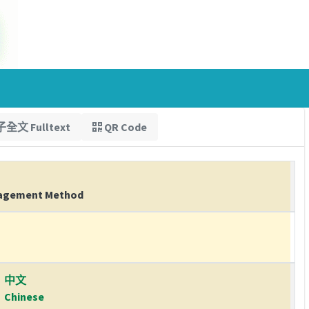
全文 Fulltext
QR Code
anagement Method
中文
Chinese