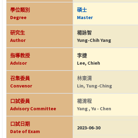
學位類別
碩士
Degree
Master
研究生
楊詠智
Author
Yung-Chih Yang
指導教授
李捷
Advisor
Lee, Chieh
召集委員
林東清
Convenor
Lin, Tung-Ching
口試委員
楊淯程
Advisory Committee
Yang , Yu - Chen
口試日期
2023-06-30
Date of Exam