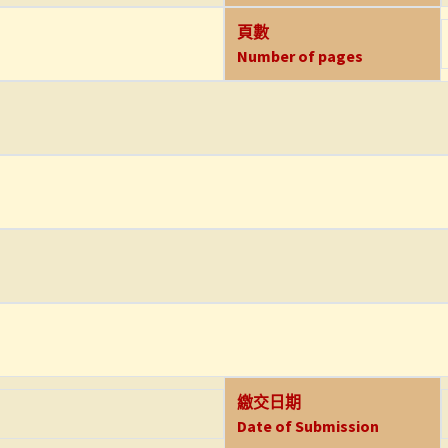
頁數
Number of pages
繳交日期
Date of Submission