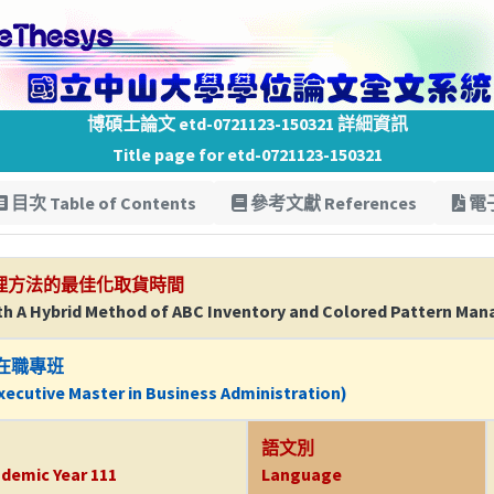
博碩士論文 etd-0721123-150321 詳細資訊
Title page for etd-0721123-150321
目次 Table of Contents
參考文獻 References
電子
管理方法的最佳化取貨時間
ith A Hybrid Method of ABC Inventory and Colored Pattern M
在職專班
ecutive Master in Business Administration)
語文別
demic Year 111
Language