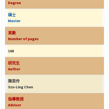
Degree
碩士
Master
頁數
Number of pages
168
研究生
Author
陳思伶
Szu-Ling Chen
指導教授
Advisor