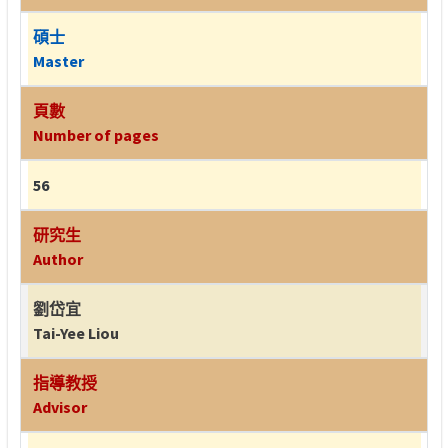
碩士
Master
頁數
Number of pages
56
研究生
Author
劉岱宜
Tai-Yee Liou
指導教授
Advisor